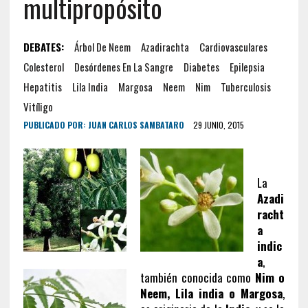
multipropósito
DEBATES:
Árbol De Neem
Azadirachta
Cardiovasculares
Colesterol
Desórdenes En La Sangre
Diabetes
Epilepsia
Hepatitis
Lila India
Margosa
Neem
Nim
Tuberculosis
Vitíligo
PUBLICADO POR:
JUAN CARLOS SAMBATARO
29 JUNIO, 2015
La
Azadi
racht
a
indic
a
,
también conocida como
Nim o
Neem, Lila india o Margosa
,