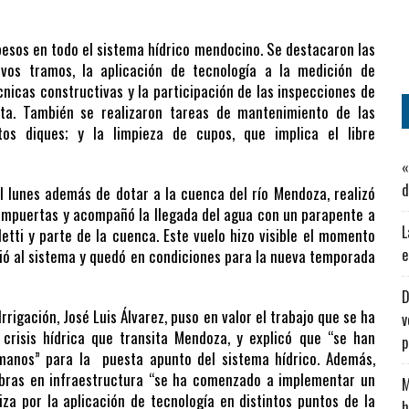
 pesos en todo el sistema hídrico mendocino. Se destacaron las
vos tramos, la aplicación de tecnología a la medición de
nicas constructivas y la participación de las inspecciones de
ta. También se realizaron tareas de mantenimiento de las
ntos diques; y la limpieza de cupos, que implica el libre
«
d
l lunes además de dotar a la cuenca del río Mendoza, realizó
ompuertas y acompañó la llegada del agua con un parapente a
L
etti y parte de la cuenca. Este vuelo hizo visible el momento
e
vió al sistema y quedó en condiciones para la nueva temporada
D
 Irrigación, José Luis Álvarez, puso en valor el trabajo que se ha
v
 crisis hídrica que transita Mendoza, y explicó que “se han
umanos” para la puesta apunto del sistema hídrico. Además,
 obras en infraestructura “se ha comenzado a implementar un
M
za por la aplicación de tecnología en distintos puntos de la
h