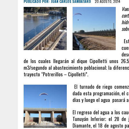
PUBLICADO POR:
JUAN CARLOS SAMBATARO
20 AGOSTO, 2014
V
ue
cor
hídr
sobr
Es
cu
des
de los cuales llegarán al dique Cipolletti unos 2
m3/segundo al abastecimiento poblacional; la diferenci
trayecto “Potrerillos – Cipolletti”.
El turnado de riego comenz
dada esta programación, el c
días y luego el agua pasará a
El regreso del agua a los ca
Tunuyán Inferior; el 28 de 
Diamante, el 18 de agosto pa