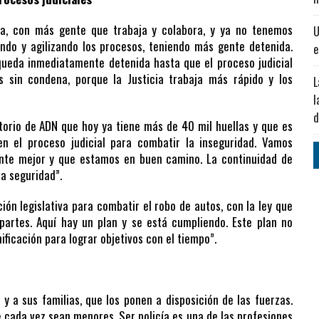
a, con más gente que trabaja y colabora, y ya no tenemos
U
zando y agilizando los procesos, teniendo más gente detenida.
e
queda inmediatamente detenida hasta que el proceso judicial
s sin condena, porque la Justicia trabaja más rápido y los
L
l
d
torio de ADN que hoy ya tiene más de 40 mil huellas y que es
n el proceso judicial para combatir la inseguridad. Vamos
e mejor y que estamos en buen camino. La continuidad de
la seguridad”.
ón legislativa para combatir el robo de autos, con la ley que
artes. Aquí hay un plan y se está cumpliendo. Este plan no
ificación para lograr objetivos con el tiempo”.
 y a sus familias, que los ponen a disposición de las fuerzas.
cada vez sean menores. Ser policía es una de las profesiones