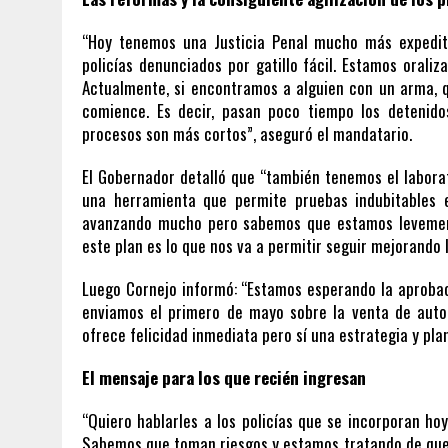
“Hoy tenemos una Justicia Penal mucho más expedit
policías denunciados por gatillo fácil. Estamos orali
Actualmente, si encontramos a alguien con un arma, 
comience. Es decir, pasan poco tiempo los detenido
procesos son más cortos”, aseguró el mandatario.
El Gobernador detalló que “también tenemos el labora
una herramienta que permite pruebas indubitables e
avanzando mucho pero sabemos que estamos levement
este plan es lo que nos va a permitir seguir mejorando 
Luego Cornejo informó: “Estamos esperando la aprobaci
enviamos el primero de mayo sobre la venta de autop
ofrece felicidad inmediata pero sí una estrategia y plan
El mensaje para los que recién ingresan
“Quiero hablarles a los policías que se incorporan hoy
Sabemos que toman riesgos y estamos tratando de que 