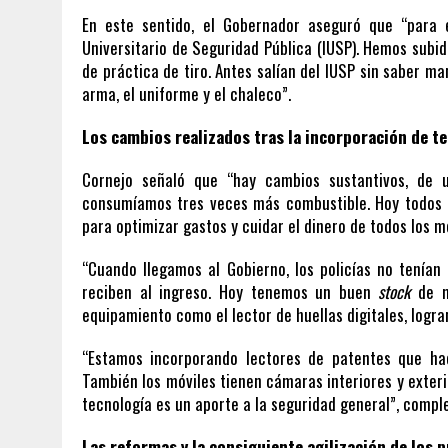
En este sentido, el Gobernador aseguró que “para 
Universitario de Seguridad Pública (IUSP). Hemos subid
de práctica de tiro. Antes salían del IUSP sin saber ma
arma, el uniforme y el chaleco”.
Los cambios realizados tras la incorporación de t
Cornejo señaló que “hay cambios sustantivos, de u
consumíamos tres veces más combustible. Hoy todos l
para optimizar gastos y cuidar el dinero de todos los 
“Cuando llegamos al Gobierno, los policías no tenían
reciben al ingreso. Hoy tenemos un buen
stock
de mu
equipamiento como el lector de huellas digitales, logr
“Estamos incorporando lectores de patentes que ha
También los móviles tienen cámaras interiores y exteri
tecnología es un aporte a la seguridad general”, compl
Las reformas y la consiguiente agilización de los p