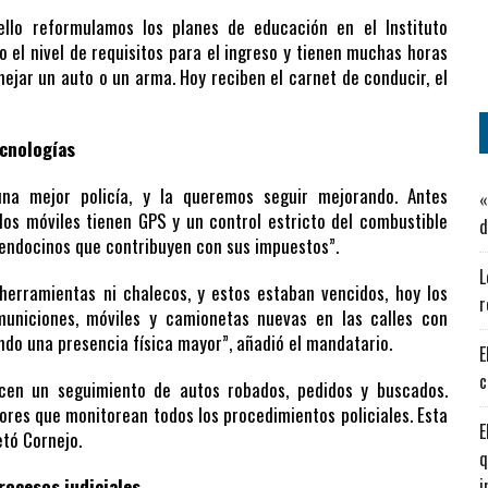
ello reformulamos los planes de educación en el Instituto
o el nivel de requisitos para el ingreso y tienen muchas horas
nejar un auto o un arma. Hoy reciben el carnet de conducir, el
ecnologías
na mejor policía, y la queremos seguir mejorando. Antes
«
os móviles tienen GPS y un control estricto del combustible
d
mendocinos que contribuyen con sus impuestos”.
L
 herramientas ni chalecos, y estos estaban vencidos, hoy los
r
niciones, móviles y camionetas nuevas en las calles con
ando una presencia física mayor”, añadió el mandatario.
E
c
cen un seguimiento de autos robados, pedidos y buscados.
ores que monitorean todos los procedimientos policiales. Esta
E
etó Cornejo.
q
rocesos judiciales
i