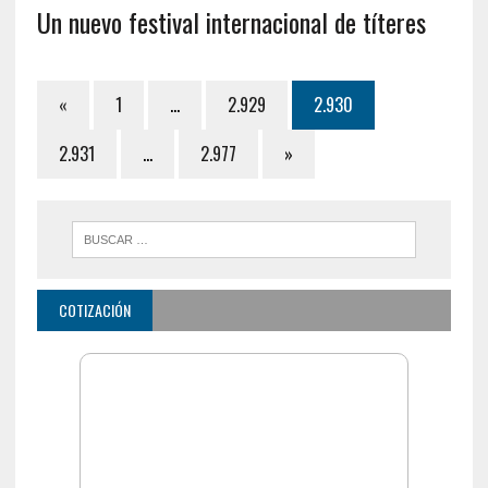
Un nuevo festival internacional de títeres
«
1
…
2.929
2.930
2.931
…
2.977
»
COTIZACIÓN