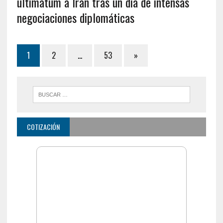
ultimátum a Irán tras un día de intensas
negociaciones diplomáticas
1
2
…
53
»
COTIZACIÓN