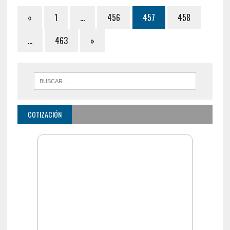
«
1
…
456
457
458
…
463
»
COTIZACIÓN