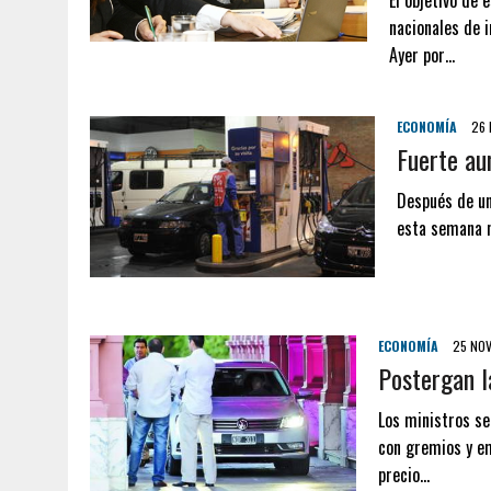
El objetivo de 
nacionales de i
Ayer por…
ECONOMÍA
26 
Fuerte au
Después de un
esta semana n
ECONOMÍA
25 NOV
Postergan l
Los ministros se
con gremios y em
precio…