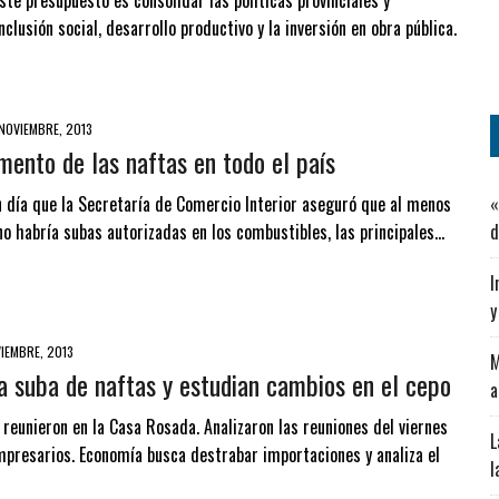
este presupuesto es consolidar las políticas provinciales y
nclusión social, desarrollo productivo y la inversión en obra pública.
NOVIEMBRE, 2013
mento de las naftas en todo el país
 día que la Secretaría de Comercio Interior aseguró que al menos
«
o habría subas autorizadas en los combustibles, las principales…
d
I
y
IEMBRE, 2013
M
a suba de naftas y estudian cambios en el cepo
a
 reunieron en la Casa Rosada. Analizaron las reuniones del viernes
L
presarios. Economía busca destrabar importaciones y analiza el
l