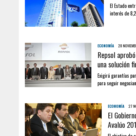
El Estado ent
interés de 8,
ECONOMÍA
28 NOVIEMB
Repsol aprobó 
una solución fi
Exigirá garantías pa
para seguir negocian
ECONOMÍA
27 N
El Gobiern
Avalúo 20