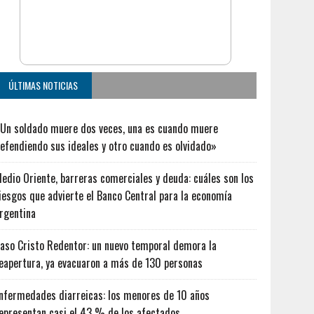
ÚLTIMAS NOTICIAS
Un soldado muere dos veces, una es cuando muere
efendiendo sus ideales y otro cuando es olvidado»
edio Oriente, barreras comerciales y deuda: cuáles son los
iesgos que advierte el Banco Central para la economía
rgentina
aso Cristo Redentor: un nuevo temporal demora la
eapertura, ya evacuaron a más de 130 personas
nfermedades diarreicas: los menores de 10 años
epresentan casi el 43 % de los afectados