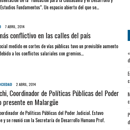
resentación de la “Fundación para la Ciudadanía y el Desarrollo y
 Estudios Fundamentos”. Un espacio abierto del que se…
D
7 ABRIL, 2014
ás conflictivo en las calles del país
 social medido en cortes de vías públicas tuvo un previsible aumento
«
ebido a los conflictos salariales con gremios…
d
E
c
OCIEDAD
2 ABRIL, 2014
cchi, Coordinador de Políticas Públicas del Poder
M
vo presente en Malargüe
c
coordinador de Políticas Públicas del Poder Judicial. Estuvo
P
e y se reunió con la Secretaría de Desarrollo Humano Prof.
d