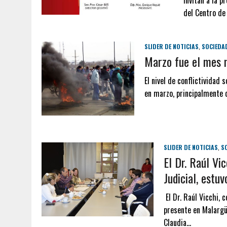
Invitan a la p
del Centro de
SLIDER DE NOTICIAS
,
SOCIEDA
Marzo fue el mes m
El nivel de conflictividad
en marzo, principalmente d
SLIDER DE NOTICIAS
,
S
El Dr. Raúl Vi
Judicial, estu
El Dr. Raúl Vicchi, 
presente en Malargü
Claudia…