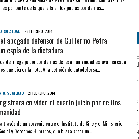
urante la sexta audiencia debate donde se continuó con la lectura
nes por parte de la querella en los juicios por delitos…
O
,
SOCIEDAD
25 FEBRERO, 2014
 el abogado defensor de Guillermo Petra
un espía de la dictadura
«
ada del mega juicio por delitos de lesa humanidad estuvo marcada
d
os que dieron la nota. A la petición de autodefensa…
L
r
RIO
,
SOCIEDAD
21 FEBRERO, 2014
egistrará en video el cuarto juicio por delitos
E
c
umanidad
E
 través de un convenio entre el Instituto de Cine y el Ministerio
q
Social y Derechos Humanos, que busca crear un…
i