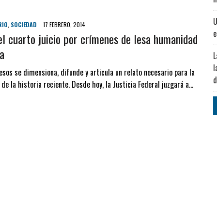
U
RIO
,
SOCIEDAD
17 FEBRERO, 2014
e
l cuarto juicio por crímenes de lesa humanidad
a
L
l
sos se dimensiona, difunde y articula un relato necesario para la
d
de la historia reciente. Desde hoy, la Justicia Federal juzgará a…