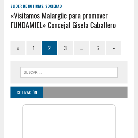
SLIDER DE NOTICIAS
,
SOCIEDAD
«Visitamos Malargüe para promover
FUNDAMIEL» Concejal Gisela Caballero
«
1
2
3
…
6
»
COTIZACIÓN