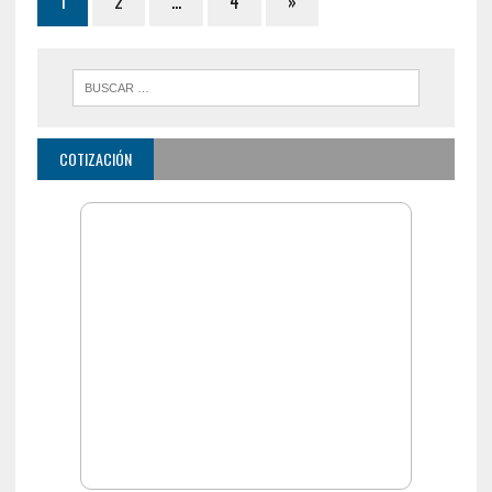
1
2
…
4
»
COTIZACIÓN