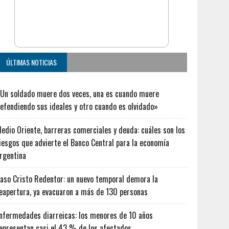
ÚLTIMAS NOTICIAS
Un soldado muere dos veces, una es cuando muere
efendiendo sus ideales y otro cuando es olvidado»
edio Oriente, barreras comerciales y deuda: cuáles son los
iesgos que advierte el Banco Central para la economía
rgentina
aso Cristo Redentor: un nuevo temporal demora la
eapertura, ya evacuaron a más de 130 personas
nfermedades diarreicas: los menores de 10 años
epresentan casi el 43 % de los afectados