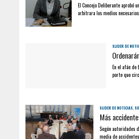
El Concejo Deliberante aprobó u
arbitrara los medios necesario
SLIDER DE NOTI
Ordenarán
En el afán de 
porte que cir
SLIDER DE NOTICIAS
,
SO
Más accidente
Según autoridades de
media de accidentes 