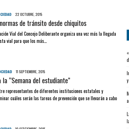
CIEDAD
22 OCTUBRE, 2015
normas de tránsito desde chiquitos
ción Vial del Concejo Deliberante organiza una vez más la llegada
ista vial para que los más…
«
d
OCIEDAD
11 SEPTIEMBRE, 2015
I
a la “Semana del estudiante”
y
tre representantes de diferentes instituciones estatales y
M
inar cuáles serán las tareas de prevención que se llevarán a cabo
a
L
l
CIEDAD
10 SEPTIEMBRE, 2015