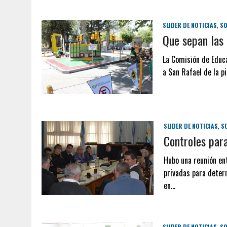
SLIDER DE NOTICIAS
,
SO
Que sepan las 
La Comisión de Educa
a San Rafael de la p
SLIDER DE NOTICIAS
,
S
Controles par
Hubo una reunión en
privadas para determ
en…
SLIDER DE NOTICIAS
,
SO