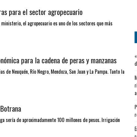
ras para el sector agropecuario
l ministerio, el agropecuario es uno de los sectores que más
«
onómica para la cadena de peras y manzanas
d
ncias de Neuquén, Río Negro, Mendoza, San Juan y La Pampa. Tanto la
M
r
a
 Botrana
P
r
laga sería de aproximadamente 100 millones de pesos. Irrigación
E
r