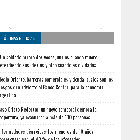
ÚLTIMAS NOTICIAS
Un soldado muere dos veces, una es cuando muere
efendiendo sus ideales y otro cuando es olvidado»
edio Oriente, barreras comerciales y deuda: cuáles son los
iesgos que advierte el Banco Central para la economía
rgentina
aso Cristo Redentor: un nuevo temporal demora la
eapertura, ya evacuaron a más de 130 personas
nfermedades diarreicas: los menores de 10 años
epresentan casi el 43 % de los afectados