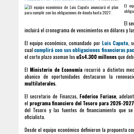
El eq
oblig
El se
incluirá el cronograma de vencimientos en dólares y la
El equipo económico, comandado por
Luis Caputo
, 
cual
cumplirá con sus obligaciones financieras pa
el corto plazo asoman los
u$s4.300 millones
que debe
El
Ministerio de Economía
recurrió a distintos me
abanico de oportunidades destacaron la renova
multilaterales
.
El secretario de Finanzas,
Federico Furiase
, adelan
el
programa financiero del Tesoro para 2026-2027
del Tesoro y las fuentes de financiamiento que se
oficialista.
Desde el equipo económico definieron la propuesta c