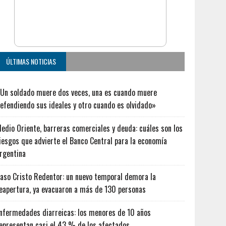
ÚLTIMAS NOTICIAS
Un soldado muere dos veces, una es cuando muere
efendiendo sus ideales y otro cuando es olvidado»
edio Oriente, barreras comerciales y deuda: cuáles son los
iesgos que advierte el Banco Central para la economía
rgentina
aso Cristo Redentor: un nuevo temporal demora la
eapertura, ya evacuaron a más de 130 personas
nfermedades diarreicas: los menores de 10 años
epresentan casi el 43 % de los afectados