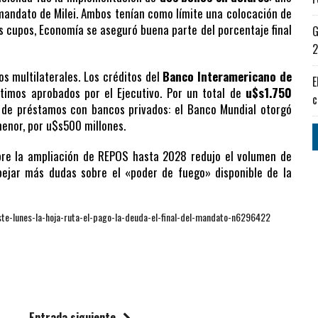
 mandato de Milei. Ambos tenían como límite una colocación de
s cupos, Economía se aseguró buena parte del porcentaje final
G
2
os multilaterales. Los créditos del
Banco Interamericano de
E
timos aprobados por el Ejecutivo. Por un total de
u$s1.750
c
n de préstamos con bancos privados: el Banco Mundial otorgó
menor, por u$s500 millones.
re la ampliación de REPOS hasta 2028 redujo el volumen de
pejar más dudas sobre el «poder de fuego» disponible de la
te-lunes-la-hoja-ruta-el-pago-la-deuda-el-final-del-mandato-n6296422
Entrada siguiente