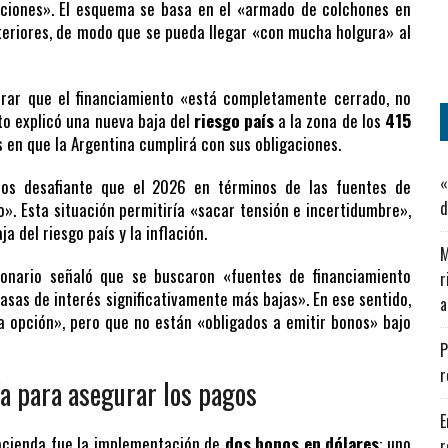
aciones». El esquema se basa en el «armado de colchones en
teriores, de modo que se pueda llegar «con mucha holgura» al
trar que el financiamiento «está completamente cerrado, no
to explicó una nueva baja del
riesgo país
a la zona de los
415
s en que la Argentina cumplirá con sus obligaciones.
«
os desafiante que el 2026 en términos de las fuentes de
d
». Esta situación permitiría «sacar tensión e incertidumbre»,
 del riesgo país y la inflación.
M
cionario señaló que se buscaron «fuentes de financiamiento
r
tasas de interés significativamente más bajas». En ese sentido,
a
a opción», pero que no están «obligados a emitir bonos» bajo
P
r
a para asegurar los pagos
E
Hacienda fue la implementación de
dos bonos en dólares
: uno
r