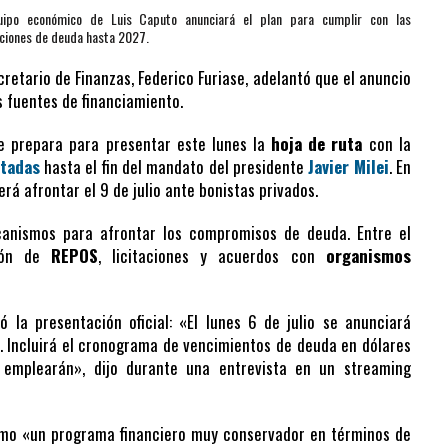
uipo económico de Luis Caputo anunciará el plan para cumplir con las
aciones de deuda hasta 2027.
cretario de Finanzas, Federico Furiase, adelantó que el anuncio
s fuentes de financiamiento.
se prepara para presentar este lunes la
hoja de ruta
con la
ctadas
hasta el fin del mandato del presidente
Javier Milei
. En
rá afrontar el 9 de julio ante bonistas privados.
canismos para afrontar los compromisos de deuda. Entre el
ción de
REPOS
, licitaciones y acuerdos con
organismos
tó la presentación oficial: «El lunes 6 de julio se anunciará
. Incluirá el cronograma de vencimientos de deuda en dólares
 emplearán», dijo durante una entrevista en un streaming
omo «un programa financiero muy conservador en términos de