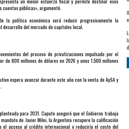
epresenta un menor esfuerzo fiscal y permite destinar esos
as cuentas públicas», argumentó.
U
e
e la política económica será reducir progresivamente la
l desarrollo del mercado de capitales local.
L
l
d
ovenientes del proceso de privatizaciones impulsado por el
or de 800 millones de dólares en 2026 y unos 1.500 millones
cutivo espera avanzar durante este año con la venta de AySA y
.
planteada para 2031. Caputo aseguró que el Gobierno trabaja
 mandato de Javier Milei, la Argentina recupere la calificación
a el acceso al crédito internacional y reduciría el costo del