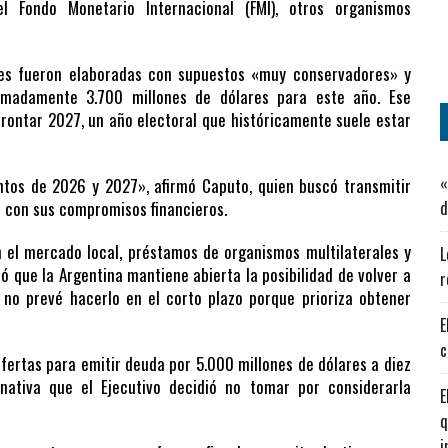
 Fondo Monetario Internacional (FMI), otros organismos
iales fueron elaboradas con supuestos «muy conservadores» y
imadamente 3.700 millones de dólares para este año. Ese
rontar 2027, un año electoral que históricamente suele estar
«
ntos de 2026 y 2027», afirmó Caputo, quien buscó transmitir
r con sus compromisos financieros.
d
 el mercado local, préstamos de organismos multilaterales y
L
ó que la Argentina mantiene abierta la posibilidad de volver a
r
 no prevé hacerlo en el corto plazo porque prioriza obtener
E
c
fertas para emitir deuda por 5.000 millones de dólares a diez
nativa que el Ejecutivo decidió no tomar por considerarla
E
q
i