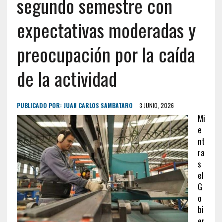
segundo semestre con
expectativas moderadas y
preocupación por la caída
de la actividad
PUBLICADO POR:
JUAN CARLOS SAMBATARO
3 JUNIO, 2026
Mi
e
nt
ra
s
el
G
o
bi
er