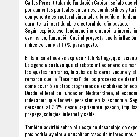
Carlos Pérez, titular de Fundación Capital, señaló que 
por aumentos puntuales en carnes, combustibles y tari
componente estructural vinculado a la caída en la dema
durante la incertidumbre electoral del año pasado.
Según explicó, ese fenómeno incrementó la inercia in
ese marco, Fundación Capital proyecta que la inflació
índice cercano al 1,7% para agosto.
En la misma línea se expresó Fitch Ratings, que recien
La agencia sostuvo que el rebote inflacionario de mar
los ajustes tarifarios, la suba de la carne vacuna y e
remarcó que la “fase final” de los procesos de desin
como ocurrió en otros programas de estabilización eco
Desde el Ieral de Fundación Mediterránea, el econo
indexación que todavía persisten en la economía. Se
cercanos al 3,3% desde septiembre pasado, impulsa
prepaga, colegios, internet y cable.
También advirtió sobre el riesgo de desanclaje de exp
país podría ayudar a consolidar tasas de interés más b