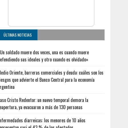
ÚLTIMAS NOTICIAS
Un soldado muere dos veces, una es cuando muere
efendiendo sus ideales y otro cuando es olvidado»
edio Oriente, barreras comerciales y deuda: cuáles son los
iesgos que advierte el Banco Central para la economía
rgentina
aso Cristo Redentor: un nuevo temporal demora la
eapertura, ya evacuaron a más de 130 personas
nfermedades diarreicas: los menores de 10 años
epresentan casi el 43 % de los afectados