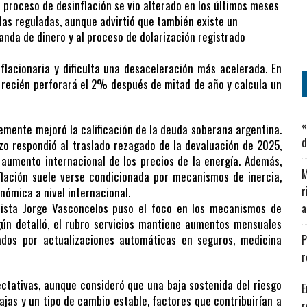
el proceso de desinflación se vio alterado en los últimos meses
fas reguladas, aunque advirtió que también existe un
nda de dinero y al proceso de dolarización registrado
flacionaria y dificulta una desaceleración más acelerada. En
n recién perforará el 2% después de mitad de año y calcula un
«
temente mejoró la calificación de la deuda soberana argentina.
d
zo respondió al traslado rezagado de la devaluación de 2025,
l aumento internacional de los precios de la energía. Además,
M
flación suele verse condicionada por mecanismos de inercia,
r
nómica a nivel internacional.
mista Jorge Vasconcelos puso el foco en los mecanismos de
a
gún detalló, el rubro servicios mantiene aumentos mensuales
dos por actualizaciones automáticas en seguros, medicina
P
r
ectativas, aunque consideró que una baja sostenida del riesgo
E
ajas y un tipo de cambio estable, factores que contribuirían a
r