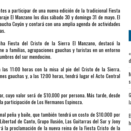
tes a participar de una nueva edición de la tradicional Fiesta
paraje El Manzano los días sábado 30 y domingo 31 de mayo. El
Gaucha Coyún y contará con una amplia agenda de actividades
as.
cha Fiesta del Cristo de la Sierra El Manzano, destacó la
ne a familias, agrupaciones gauchas y turistas en un entorno
«
tumbres del sur mendocino.
d
as 11:00 horas con la misa al pie del Cristo de la Sierra.
M
nes gauchas y, a las 12:00 horas, tendrá lugar el Acto Central
s
lar, cuyo valor será de $10.000 por persona. Más tarde, desde
G
 la participación de Los Hermanos Espinoza.
l
onal peña y baile, que también tendrá un costo de $10.000 por
E
ibertad de Canto, Grupo Ilusión, Las Guitarras del Sur y Jony
h
 la proclamación de la nueva reina de la Fiesta Cristo de la