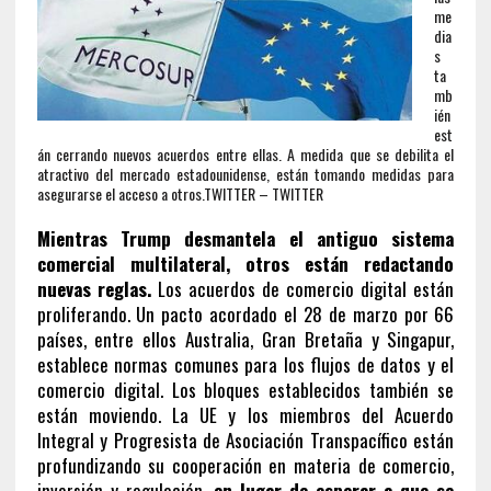
me
dia
s
ta
mb
ién
est
án cerrando nuevos acuerdos entre ellas. A medida que se debilita el
atractivo del mercado estadounidense, están tomando medidas para
asegurarse el acceso a otros.
TWITTER – TWITTER
Mientras Trump desmantela el antiguo sistema
comercial multilateral, otros están redactando
nuevas reglas.
Los acuerdos de comercio digital están
proliferando. Un pacto acordado el 28 de marzo por 66
países, entre ellos Australia, Gran Bretaña y Singapur,
establece normas comunes para los flujos de datos y el
comercio digital. Los bloques establecidos también se
están moviendo. La UE y los miembros del Acuerdo
Integral y Progresista de Asociación Transpacífico están
profundizando su cooperación en materia de comercio,
inversión y regulación,
en lugar de esperar a que se