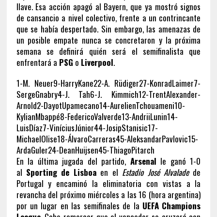
llave. Esa acción apagó al Bayern, que ya mostró signos
de cansancio a nivel colectivo, frente a un contrincante
que se había despertado. Sin embargo, las amenazas de
un posible empate nunca se concretaron y la próxima
semana se definirá quién será el semifinalista que
enfrentará a
PSG
o
Liverpool
.
1-M. Neuer9-HarryKane22-A. Rüdiger27-KonradLaimer7-
SergeGnabry4-J. Tah6-J. Kimmich12-TrentAlexander-
Arnold2-DayotUpamecano14-AurelienTchouameni10-
KylianMbappé8-FedericoValverde13-AndriiLunin14-
LuisDíaz7-ViníciusJúnior44-JosipStanisic17-
MichaelOlise18-ÁlvaroCarreras45-AleksandarPavlovic15-
ArdaGuler24-DeanHuijsen45-ThiagoPitarch
En la última jugada del partido,
Arsenal
le ganó 1-0
al
Sporting de Lisboa
en el
Estadio José Alvalade
de
Portugal y encaminó la eliminatoria con vistas a la
revancha del próximo miércoles a las 16 (hora argentina)
por un lugar en las semifinales de la
UEFA Champions
League
. Cabe remarcar que el vencedor se cruzará con