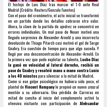
El festejo de Luis Díaz tras marcar el 1-0 ante Real
Madrid (Crédito: Reuters/Gonzalo Fuentes)
Con el paso del cronómetro, el acto inicial se transformó
en un partido donde los detalles cobraron otro valor.
Ahora, la clave de la partida de ajedrez se concentró en
errores individuales. Un mal pase de Neuer motivó una
llegada sorpresiva de Alexander-Arnold y una incorrecta
devolución de Thiago Pitarch casi motivó el gol de Serge
Gnabry. Era cuestión de tiempo para que algo suceda. Y
llegó por una desconcentración de Alexander-Arnold. En
la primera vez que pudo explotar su talento,
Lucho Díaz
le ganó en velocidad al lateral derecho, recibió un
pase de Gnabry y resolvió mano a mano contra Lunin
a los 40 minutos
para silenciar a la mitad de Madrid.
Como si ese golpe psicológico no hubiera sido poco, el
plantel de
Vincent Kompany
le propinó un nuevo
cross
al
mentón a su adversario. Una pérdida de Carreras en
mitad de cancha al inicio del complemento activó la
ofensiva visitante con participación de
Aleksandar