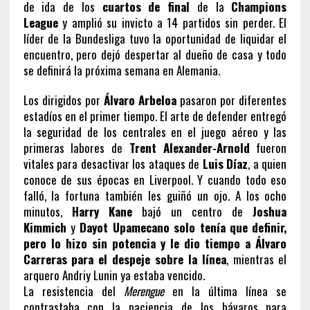
de ida de los
cuartos de final
de la
Champions
League
y amplió su invicto a 14 partidos sin perder. El
líder de la Bundesliga tuvo la oportunidad de liquidar el
encuentro, pero dejó despertar al dueño de casa y todo
se definirá la próxima semana en Alemania.
Los dirigidos por
Álvaro Arbeloa
pasaron por diferentes
estadíos en el primer tiempo. El arte de defender entregó
la seguridad de los centrales en el juego aéreo y las
primeras labores de
Trent Alexander-Arnold
fueron
vitales para desactivar los ataques de
Luis Díaz
, a quien
conoce de sus épocas en Liverpool. Y cuando todo eso
falló, la fortuna también les guiñó un ojo. A los ocho
minutos,
Harry Kane
bajó un centro de
Joshua
Kimmich
y
Dayot Upamecano solo tenía que definir,
pero lo hizo sin potencia y le dio tiempo a Álvaro
Carreras para el despeje sobre la línea
, mientras el
arquero Andriy Lunin ya estaba vencido.
La resistencia del
Merengue
en la última línea se
contrastaba con la paciencia de los bávaros para