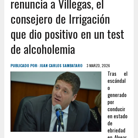
renuncia a Villegas, el
consejero de Irrigación
que dio positivo en un test
de alcoholemia
PUBLICADO POR:
JUAN CARLOS SAMBATARO
3 MARZO, 2026
Tras el
escándal
o
generado
por
conducir
en estado
de
ebriedad
en Alvear,