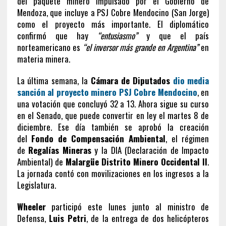
del paquete minero impulsado por el Gobierno de
Mendoza, que incluye a PSJ Cobre Mendocino (San Jorge)
como el proyecto más importante. El diplomático
confirmó que hay
“entusiasmo”
y que el país
norteamericano es
“el inversor más grande en Argentina”
en
materia minera.
La última semana, la
Cámara de Diputados
dio media
sanción al proyecto minero
PSJ Cobre Mendocino
, en
una votación que concluyó 32 a 13. Ahora sigue su curso
en el Senado, que puede convertir en ley el martes 8 de
diciembre. Ese día también se aprobó la creación
del
Fondo de Compensación Ambiental
, el régimen
de
Regalías Mineras
y la DIA (Declaración de Impacto
Ambiental) de
Malargüe Distrito Minero Occidental II
.
La jornada contó con movilizaciones en los ingresos a la
Legislatura.
Wheeler
participó este lunes junto al ministro de
Defensa,
Luis
Petri
, de la entrega de dos helicópteros