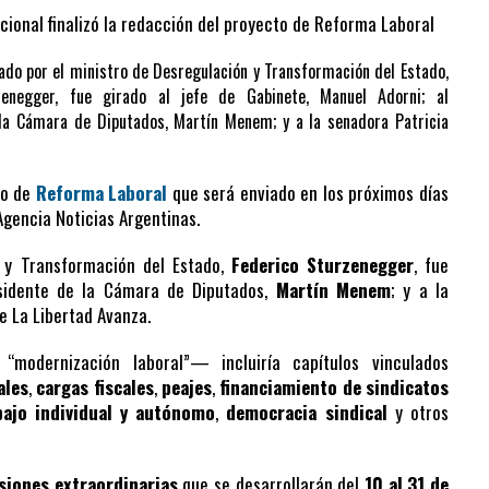
cional finalizó la redacción del proyecto de Reforma Laboral
rado por el ministro de Desregulación y Transformación del Estado,
zenegger, fue girado al jefe de Gabinete, Manuel Adorni; al
la Cámara de Diputados, Martín Menem; y a la senadora Patricia
to de
Reforma Laboral
que será enviado en los próximos días
 Agencia Noticias Argentinas.
n y Transformación del Estado,
Federico Sturzenegger
, fue
esidente de la Cámara de Diputados,
Martín Menem
; y a la
de La Libertad Avanza.
odernización laboral”— incluiría capítulos vinculados
ales
,
cargas fiscales
,
peajes
,
financiamiento de sindicatos
bajo individual y autónomo
,
democracia sindical
y otros
esiones extraordinarias
que se desarrollarán del
10 al 31 de