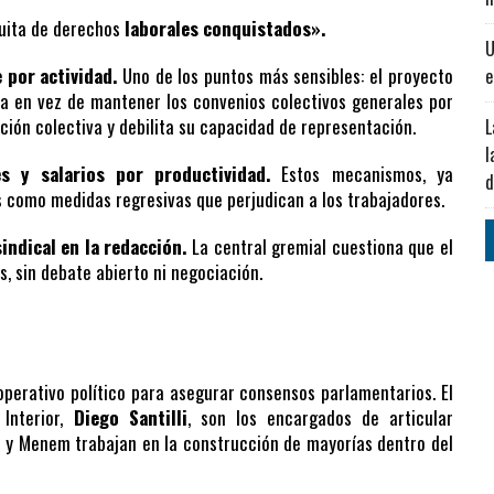
quita de derechos
laborales conquistados».
U
 por actividad.
Uno de los puntos más sensibles: el proyecto
e
a en vez de mantener los convenios colectivos generales por
ación colectiva y debilita su capacidad de representación.
L
l
s y salarios por productividad.
Estos mecanismos, ya
d
s como medidas regresivas que perjudican a los trabajadores.
sindical en la redacción.
La central gremial cuestiona que el
s, sin debate abierto ni negociación.
 operativo político para asegurar consensos parlamentarios. El
 Interior,
Diego Santilli
, son los encargados de articular
h y Menem trabajan en la construcción de mayorías dentro del