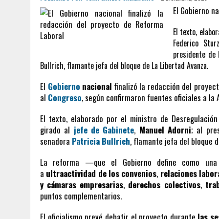
El Gobierno na
El texto, elabo
Federico Stur
presidente de 
Bullrich, flamante jefa del bloque de La Libertad Avanza.
El
Gobierno
nacional
finalizó la redacción del proyec
al
Congreso
, según confirmaron fuentes oficiales a la
El texto, elaborado por el ministro de Desregulació
girado al
jefe de Gabinete
,
Manuel Adorni
; al pr
senadora
Patricia Bullrich
, flamante jefa del bloque 
La reforma —que el Gobierno define como una “m
a
ultraactividad de los convenios
,
relaciones labor
y cámaras empresarias
,
derechos colectivos
,
tra
puntos complementarios.
El oficialismo prevé debatir el proyecto durante
las s