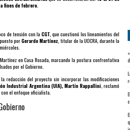
a fines de febrero
.
foco de tensión con la
CGT
, que cuestionó los lineamientos del
xpuesto por
Gerardo Martínez
, titular de la UOCRA, durante la
 miércoles.
«
 Martínez en Casa Rosada, marcando la postura confrontativa
d
lsados por el Gobierno.
L
 la redacción del proyecto sin incorporar las modificaciones
r
ón Industrial Argentina (UIA), Martín Rappallini
, reclamó
con el enfoque oficialista.
E
c
 Gobierno
E
q
i