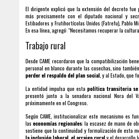
El dirigente explicó que la extensión del decreto fue 
más precisamente con el diputado nacional y secre
Estibadores y Frutihortícolas Unidos (Fatrefu), Pablo 
En esa línea, agregó: “Necesitamos recuperar la cultura 
Trabajo rural
Desde CAME recordaron que la compatibilización benef
personal en blanco durante las cosechas, sino tambié
perder el respaldo del plan social
, y al Estado, que 
La entidad impulsa que esta
política transitoria 
presentó junto a la senadora nacional Nora del V
próximamente en el Congreso.
Según CAME, institucionalizar este mecanismo es fun
las
economías regionales
: la escasez de mano de ob
sostiene que la continuidad y formalización de esta m
la inclusión laboral, el arraigo rural
y el desarrollo l