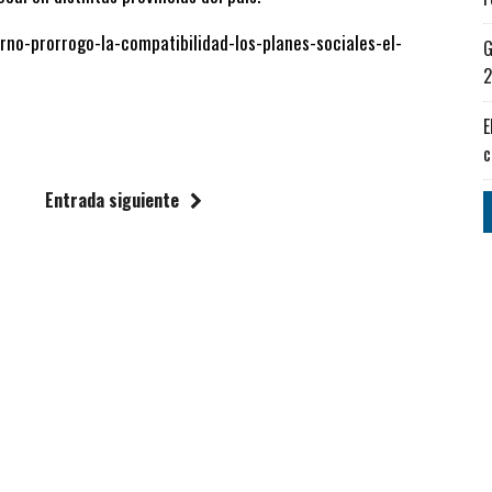
no-prorrogo-la-compatibilidad-los-planes-sociales-el-
G
2
E
c
Entrada siguiente