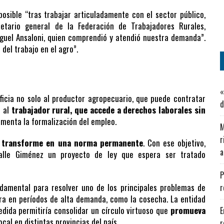
posible “tras trabajar articuladamente con el sector público,
tario general de la Federación de Trabajadores Rurales,
Miguel Ansaloni, quien comprendió y atendió nuestra demanda”.
del trabajo en el agro”.
«
icia no solo al productor agropecuario, que puede contratar
d
n al
trabajador rural, que accede a derechos laborales sin
fomenta la formalización del empleo.
M
r
se transforme en una norma permanente
. Con ese objetivo,
a
alle Giménez un proyecto de ley que espera ser tratado
P
damental para resolver uno de los principales problemas de
r
ra en períodos de alta demanda, como la cosecha. La entidad
edida permitiría consolidar un círculo virtuoso que
promueva
E
ocal en distintas provincias del país.
r