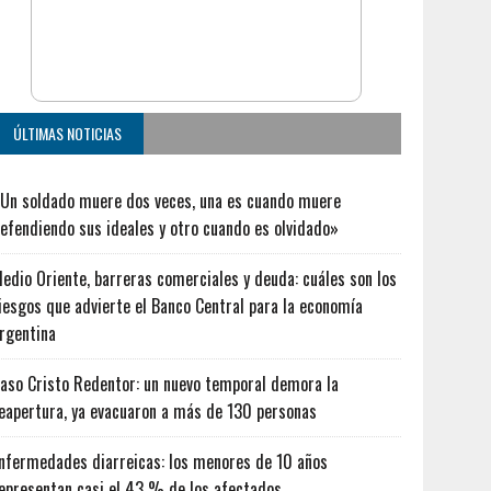
ÚLTIMAS NOTICIAS
Un soldado muere dos veces, una es cuando muere
efendiendo sus ideales y otro cuando es olvidado»
edio Oriente, barreras comerciales y deuda: cuáles son los
iesgos que advierte el Banco Central para la economía
rgentina
aso Cristo Redentor: un nuevo temporal demora la
eapertura, ya evacuaron a más de 130 personas
nfermedades diarreicas: los menores de 10 años
epresentan casi el 43 % de los afectados