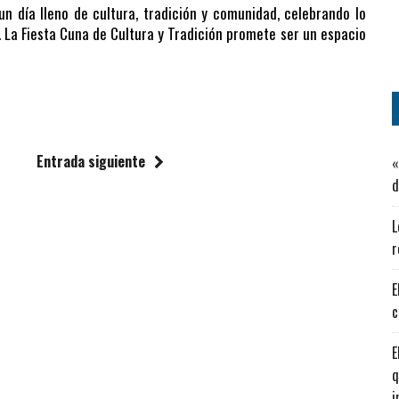
 un día lleno de cultura, tradición y comunidad, celebrando lo
. La Fiesta Cuna de Cultura y Tradición promete ser un espacio
Entrada siguiente
«
d
L
r
E
c
E
q
i