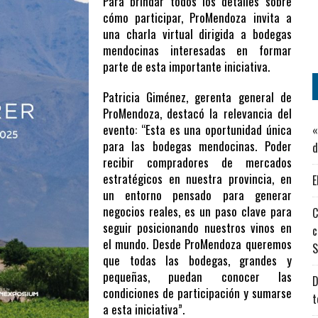
Para brindar todos los detalles sobre
cómo participar, ProMendoza invita a
una charla virtual dirigida a bodegas
mendocinas interesadas en formar
parte de esta importante iniciativa.
Patricia Giménez, gerenta general de
ProMendoza, destacó la relevancia del
evento: “Esta es una oportunidad única
«
para las bodegas mendocinas. Poder
d
recibir compradores de mercados
estratégicos en nuestra provincia, en
E
un entorno pensado para generar
negocios reales, es un paso clave para
C
seguir posicionando nuestros vinos en
c
el mundo. Desde ProMendoza queremos
S
que todas las bodegas, grandes y
pequeñas, puedan conocer las
D
condiciones de participación y sumarse
t
a esta iniciativa”.