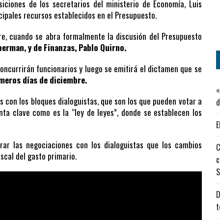
siciones de los secretarios del ministerio de Economía, Luis
cipales recursos establecidos en el Presupuesto.
e, cuando se abra formalmente la discusión del Presupuesto
berman, y de Finanzas, Pablo Quirno.
oncurrirán funcionarios y luego se emitirá el dictamen que se
imeros días de diciembre.
«
s con los bloques dialoguistas, que son los que pueden votar a
d
ta clave como es la “ley de leyes”, donde se establecen los
E
rar las negociaciones con los dialoguistas que los cambios
C
iscal del gasto primario.
c
S
D
t