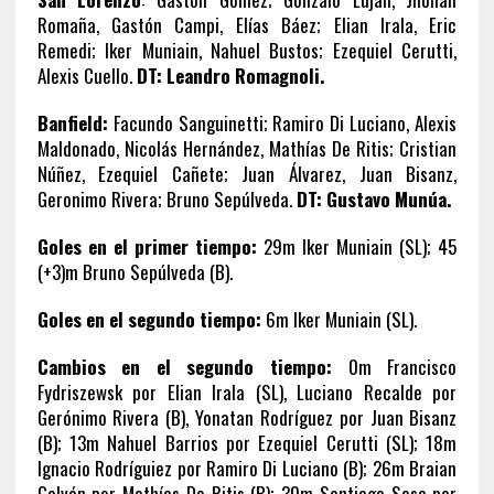
Romaña, Gastón Campi, Elías Báez; Elian Irala, Eric
Remedi; Iker Muniain, Nahuel Bustos; Ezequiel Cerutti,
Alexis Cuello.
DT: Leandro Romagnoli.
Banfield:
Facundo Sanguinetti; Ramiro Di Luciano, Alexis
Maldonado, Nicolás Hernández, Mathías De Ritis; Cristian
Núñez, Ezequiel Cañete; Juan Álvarez, Juan Bisanz,
Geronimo Rivera; Bruno Sepúlveda.
DT: Gustavo Munúa.
Goles en el primer tiempo:
29m Iker Muniain (SL); 45
(+3)m Bruno Sepúlveda (B).
Goles en el segundo tiempo:
6m Iker Muniain (SL).
Cambios en el segundo tiempo:
0m Francisco
Fydriszewsk por Elian Irala (SL), Luciano Recalde por
Gerónimo Rivera (B), Yonatan Rodríguez por Juan Bisanz
(B); 13m Nahuel Barrios por Ezequiel Cerutti (SL); 18m
Ignacio Rodríguiez por Ramiro Di Luciano (B); 26m Braian
Galván por Mathías De Ritis (B); 30m Santiago Sosa por