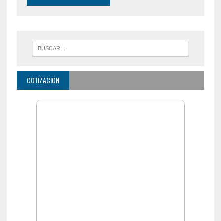
ÚLTIMAS NOTICIAS
«Un soldado muere dos veces, una es cuando muere
defendiendo sus ideales y otro cuando es olvidado»
Medio Oriente, barreras comerciales y deuda: cuáles son los
riesgos que advierte el Banco Central para la economía
argentina
Paso Cristo Redentor: un nuevo temporal demora la
reapertura, ya evacuaron a más de 130 personas