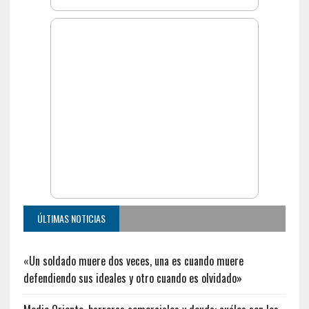
Enfermedades diarreicas: los menores de 10 años
representan casi el 43 % de los afectados
Gurúes de la city prevén una inflación menor al 30% en
2026, pero recortaron el crecimiento al 2,7%
El Senado aprobó la ley de propiedad privada, pero sin
cambios en la Ley de Manejo del Fuego
RADAR CONTINGENCIAS