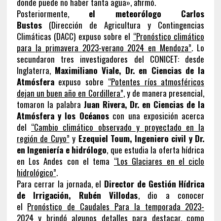
donde puede no haber tanta agua», afirmó.
Posteriormente,
el meteorólogo Carlos
Bustos
(Dirección de Agricultura y Contingencias
Climáticas (DACC) expuso sobre el
“Pronóstico climático
para la primavera 2023-verano 2024 en Mendoza”
. Lo
secundaron tres investigadores del CONICET: desde
Inglaterra,
Maximiliano Viale, Dr. en Ciencias de la
Atmósfera
expuso sobre
“Potentes ríos atmosféricos
dejan un buen año en Cordillera”
, y de manera presencial,
tomaron la palabra
Juan Rivera, Dr. en Ciencias de la
Atmósfera y los Océanos
con una exposición acerca
del
“Cambio climático observado y proyectado en la
región de Cuyo”
y
Ezequiel Toum, Ingeniero civil y Dr.
en Ingeniería e hidrólogo
, que estudia la oferta hídrica
en Los Andes con el tema
“Los Glaciares en el ciclo
hidrológico”
.
Para cerrar la jornada, el
Director de Gestión Hídrica
de Irrigación, Rubén Villodas
, dio a conocer
el
Pronóstico de Caudales Para la temporada 2023-
2024
y brindó algunos detalles para destacar, como