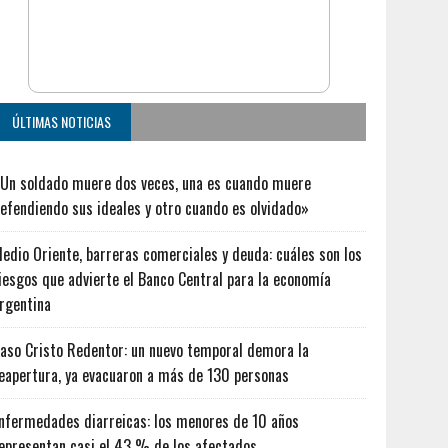
ÚLTIMAS NOTICIAS
Un soldado muere dos veces, una es cuando muere
efendiendo sus ideales y otro cuando es olvidado»
edio Oriente, barreras comerciales y deuda: cuáles son los
iesgos que advierte el Banco Central para la economía
rgentina
aso Cristo Redentor: un nuevo temporal demora la
eapertura, ya evacuaron a más de 130 personas
nfermedades diarreicas: los menores de 10 años
epresentan casi el 43 % de los afectados