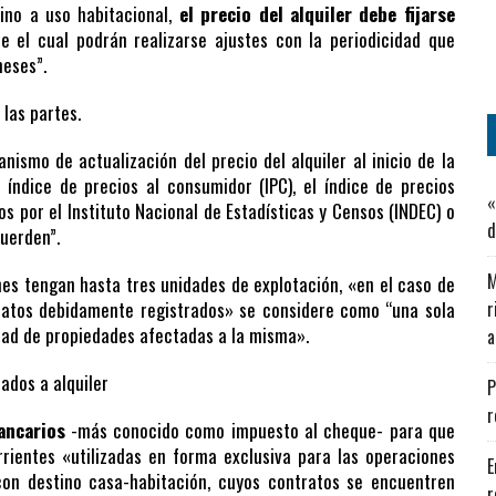
ino a uso habitacional,
el precio del alquiler debe fijarse
e el cual podrán realizarse ajustes con la periodicidad que
meses”.
 las partes.
nismo de actualización del precio del alquiler al inicio de la
l índice de precios al consumidor (IPC), el índice de precios
«
dos por el Instituto Nacional de Estadísticas y Censos (INDEC) o
d
uerden”.
M
es tengan hasta tres unidades de explotación, «en el caso de
tratos debidamente registrados» se considere como “una sola
r
dad de propiedades afectadas a la misma».
a
ados a alquiler
P
r
ancarios
-más conocido como impuesto al cheque- para que
rientes «utilizadas en forma exclusiva para las operaciones
E
con destino casa-habitación, cuyos contratos se encuentren
r