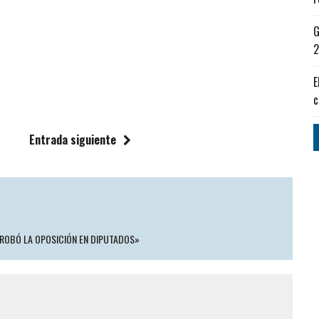
G
2
E
c
Entrada siguiente
PROBÓ LA OPOSICIÓN EN DIPUTADOS»