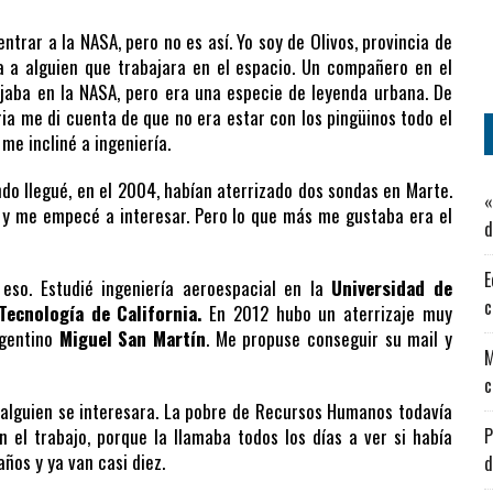
trar a la NASA, pero no es así. Yo soy de Olivos, provincia de
a a alguien que trabajara en el espacio. Un compañero en el
jaba en la NASA, pero era una especie de leyenda urbana. De
ria me di cuenta de que no era estar con los pingüinos todo el
 me incliné a ingeniería.
ndo llegué, en el 2004, habían aterrizado dos sondas en Marte.
«
s y me empecé a interesar. Pero lo que más me gustaba era el
d
E
eso. Estudié ingeniería aeroespacial en la
Universidad de
c
Tecnología de California.
En 2012 hubo un aterrizaje muy
rgentino
Miguel San Martín
. Me propuse conseguir su mail y
M
c
e alguien se interesara. La pobre de Recursos Humanos todavía
el trabajo, porque la llamaba todos los días a ver si había
P
ños y ya van casi diez.
d