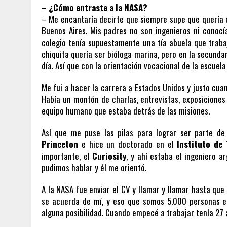
–
¿Cómo entraste a la NASA?
– Me encantaría decirte que siempre supe que quería en
Buenos Aires. Mis padres no son ingenieros ni conocí
colegio tenía supuestamente una tía abuela que traba
chiquita quería ser bióloga marina, pero en la secunda
día. Así que con la orientación vocacional de la escuela
Me fui a hacer la carrera a Estados Unidos y justo cua
Había un montón de charlas, entrevistas, exposicione
equipo humano que estaba detrás de las misiones.
Así que me puse las pilas para lograr ser parte de 
Princeton
e hice un doctorado en el
Instituto de 
importante, el
Curiosity
, y ahí estaba el ingeniero a
pudimos hablar y él me orientó.
A la NASA fue enviar el CV y llamar y llamar hasta qu
se acuerda de mí, y eso que somos 5.000 personas en 
alguna posibilidad. Cuando empecé a trabajar tenía 27 a