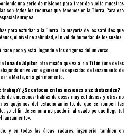
oniendo una serie de misiones para traer de vuelta muestras
las con todos los recursos que tenemos en la Tierra. Para eso
espacial europea.
as para estudiar a la Tierra. La mayoría de los satélites que
anos, el nivel de salinidad, el nivel de humedad de los suelos.
ió hace poco y está llegando a los orígenes del universo.
 la
luna de Júpiter
, otra misión que va a ir a
Titán
(una de las
rabajando en volver a generar la capacidad de lanzamiento de
 e ir a Marte, en algún momento.
 trabajo? ¿Se enfocan en las misiones o se distienden?
la de emociones: hablás de cosas muy cotidianas y otras no
 y nos quejamos del estacionamiento, de que se rompen las
o, yo el fin de semana no puedo ir al asado porque llega tal
l lanzamiento».
do, y en todas las áreas: radares, ingeniería, también en