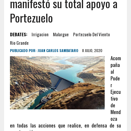
manifestó su total apoyo a
Portezuelo
DEBATES:
Irrigacion
Malargue
Portezuelo Del Viento
Rio Grande
PUBLICADO POR:
JUAN CARLOS SAMBATARO
8 JULIO, 2020
Acom
paña
al
Pode
r
Ejecu
tivo
de
Mend
oza
en todas las acciones que realice, en defensa de su