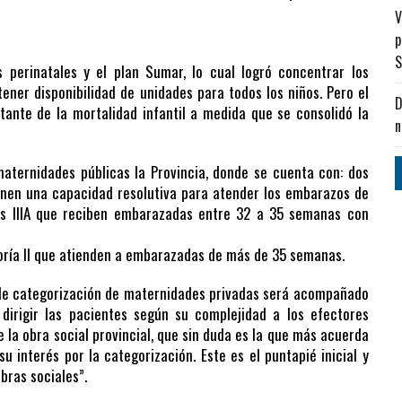
V
p
S
s perinatales y el plan Sumar, lo cual logró concentrar los
tener disponibilidad de unidades para todos los niños. Pero el
D
ante de la mortalidad infantil a medida que se consolidó la
n
 maternidades públicas la Provincia, donde se cuenta con: dos
ienen una capacidad resolutiva para atender los embarazos de
 IIIA que reciben embarazadas entre 32 a 35 semanas con
oría II que atienden a embarazadas de más de 35 semanas.
o de categorización de maternidades privadas será acompañado
dirigir las pacientes según su complejidad a los efectores
e la obra social provincial, que sin duda es la que más acuerda
u interés por la categorización. Este es el puntapié inicial y
bras sociales”.