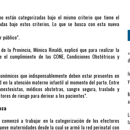
no están categorizadas bajo el mismo criterio que tiene el
adas bajo estos criterios. Lo que se busca con esta nueva
r público”.
e la Provincia, Mónica Rinaldi, explicó que para realizar la
«
e el cumplimiento de las CONE, Condiciones Obstétricas y
d
I
económicos que indispensablemente deben estar presentes en
y
d en la atención materno infantil al momento del parto. Entre
nestesistas, médicos obstetras, sangre segura, traslado y
M
tores de riesgo para derivar a los pacientes”.
a
oza
L
 comenzó a trabajar en la categorización de los efectores
l
nueve maternidades desde la cual se armó la red perinatal con