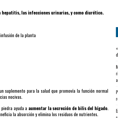
la
hepatitis, las infecciones urinarias, y como diurético.
: infusión de la planta
«
d
M
r
a
un suplemento para la salud que promovía la función normal
P
cias nocivas.
r
a piedra ayuda a
aumentar la secreción de bilis del hígado
.
E
neficia la absorción y elimina los residuos de nutrientes.
r