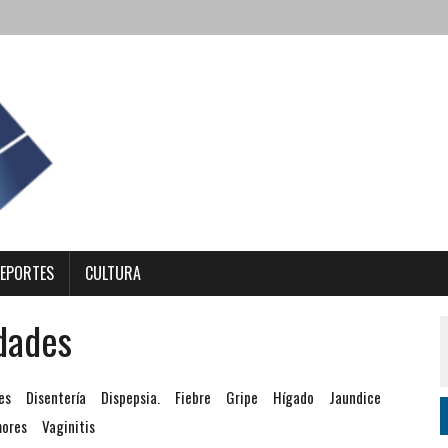
EPORTES
CULTURA
dades
es
Disentería
Dispepsia.
Fiebre
Gripe
Hígado
Jaundice
ores
Vaginitis