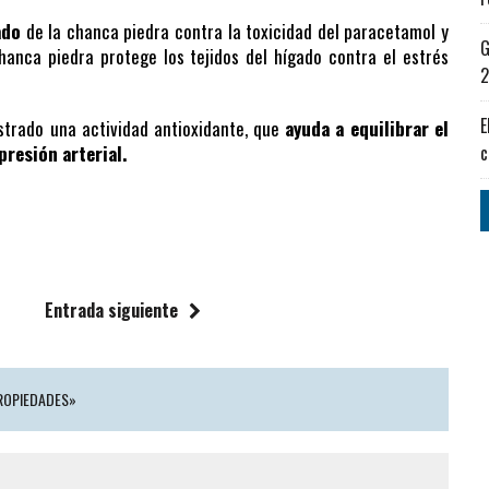
ado
de la chanca piedra contra la toxicidad del paracetamol y
G
anca piedra protege los tejidos del hígado contra el estrés
2
E
trado una actividad antioxidante, que
ayuda a equilibrar el
presión arterial.
c
Entrada siguiente
PROPIEDADES»