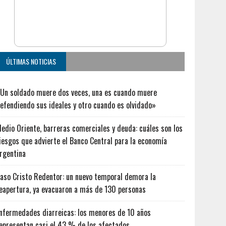
ÚLTIMAS NOTICIAS
Un soldado muere dos veces, una es cuando muere
efendiendo sus ideales y otro cuando es olvidado»
edio Oriente, barreras comerciales y deuda: cuáles son los
iesgos que advierte el Banco Central para la economía
rgentina
aso Cristo Redentor: un nuevo temporal demora la
eapertura, ya evacuaron a más de 130 personas
nfermedades diarreicas: los menores de 10 años
epresentan casi el 43 % de los afectados