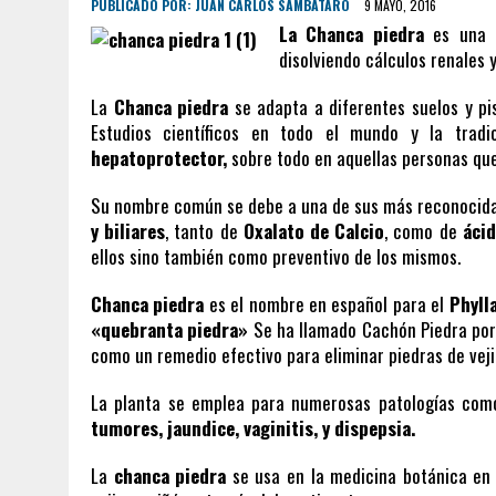
PUBLICADO POR:
JUAN CARLOS SAMBATARO
9 MAYO, 2016
La Chanca piedra
es una p
disolviendo cálculos renales y
La
Chanca piedra
se adapta a diferentes suelos y pi
Estudios científicos en todo el mundo y la trad
hepatoprotector,
sobre todo en aquellas personas que 
Su nombre común se debe a una de sus más reconocidas
y biliares
, tanto de
Oxalato de Calcio
, como de
ácid
ellos sino también como preventivo de los mismos.
Chanca piedra
es el nombre en español para el
Phyll
«quebranta piedra»
Se ha llamado Cachón Piedra por
como un remedio efectivo para eliminar piedras de vej
La planta se emplea para numerosas patologías co
tumores, jaundice, vaginitis, y dispepsia.
La
chanca piedra
se usa en la medicina botánica en 