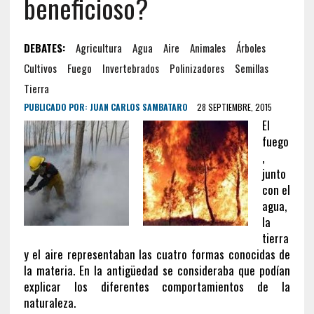
beneficioso?
DEBATES:
Agricultura
Agua
Aire
Animales
Árboles
Cultivos
Fuego
Invertebrados
Polinizadores
Semillas
Tierra
PUBLICADO POR:
JUAN CARLOS SAMBATARO
28 SEPTIEMBRE, 2015
El
fuego
,
junto
con el
agua,
la
tierra
y el aire representaban las cuatro formas conocidas de
la materia. En la antigüedad se consideraba que podían
explicar los diferentes comportamientos de la
naturaleza.