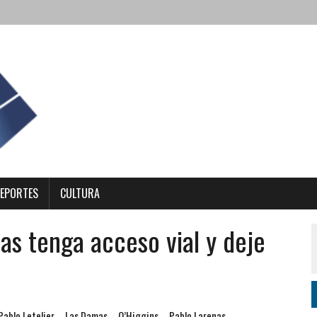
EPORTES
CULTURA
s tenga acceso vial y deje
Pablo Letelier
Las Damas
O’Higgins
Pablo Larenas