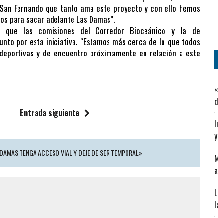
e San Fernando que tanto ama este proyecto y con ello hemos
dos para sacar adelante Las Damas”.
tó que las comisiones del Corredor Bioceánico y la de
junto por esta iniciativa. “Estamos más cerca de lo que todos
deportivas y de encuentro próximamente en relación a este
«
d
Entrada siguiente
I
y
 DAMAS TENGA ACCESO VIAL Y DEJE DE SER TEMPORAL»
M
a
L
l