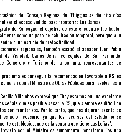
oceánico del Consejo Regional de O’Higgins se dio cita días
alizar el acceso vial del paso fronterizo Las Damas.
grafo de Rancagua, el objetivo de este encuentro fue hablar
galmente como un paso de habilitación temporal, pero que aún
amino ni un estudio de prefactibilidad.
cionarios regionales, también asistió el senador Juan Pablo
nal de Vialidad, Carlos Jeria; concejales de San Fernando,
de Comercio y Turismo de la comuna, representantes de
n problema es conseguir la recomendación favorable o RS, es
reunieran con el Ministro de Obras Públicas para resolver esta
 Cecilia Villalobos expresó que “hoy estamos en una excelente
s señala que es posible sacar la RS, que siempre es difícil de
os son fronterizos. Por lo tanto, que nos dejaran exento de
el estudio necesario, ya que los recursos del Estado no se
amente establecido, que es la ventaja que tiene Las Leñas”.
trevista con el Ministro es sumamente importante, “es una