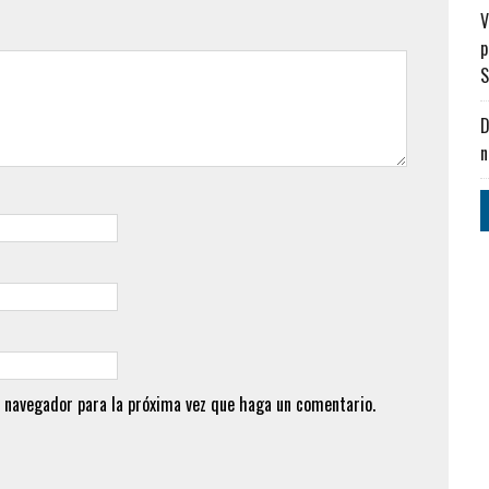
V
p
S
D
n
 navegador para la próxima vez que haga un comentario.