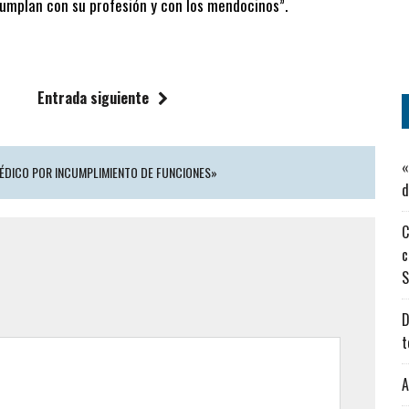
cumplan con su profesión y con los mendocinos”.
Entrada siguiente
«
MÉDICO POR INCUMPLIMIENTO DE FUNCIONES»
d
C
c
S
D
t
A