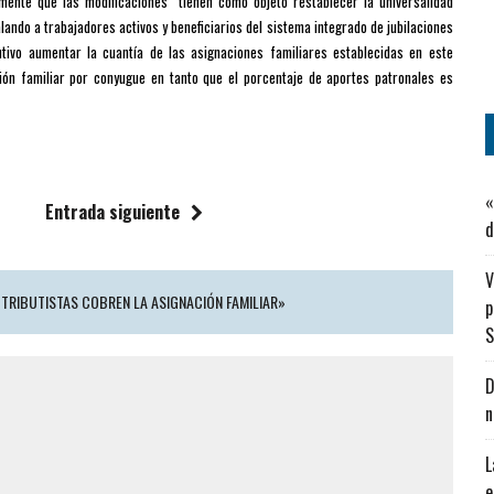
lmente que las modificaciones “tienen como objeto restablecer la universalidad
lando a trabajadores activos y beneficiarios del sistema integrado de jubilaciones
utivo aumentar la cuantía de las asignaciones familiares establecidas en este
ción familiar por conyugue en tanto que el porcentaje de aportes patronales es
«
Entrada siguiente
d
V
TRIBUTISTAS COBREN LA ASIGNACIÓN FAMILIAR»
p
S
D
n
L
e