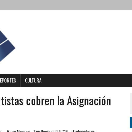
EPORTES
CULTURA
tistas cobren la Asignación
al
Hugo Moyano
Ley Nacional 24.714
Trabajadores