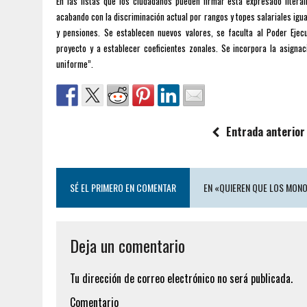
En las listas que los ciudadanos pueden firmar está expresado litera
acabando con la discriminación actual por rangos y topes salariales igua
y pensiones. Se establecen nuevos valores, se faculta al Poder Ejec
proyecto y a establecer coeficientes zonales. Se incorpora la asigna
uniforme”.
Entrada anterior
SÉ EL PRIMERO EN COMENTAR
EN «QUIEREN QUE LOS MONO
Deja un comentario
Tu dirección de correo electrónico no será publicada.
Comentario