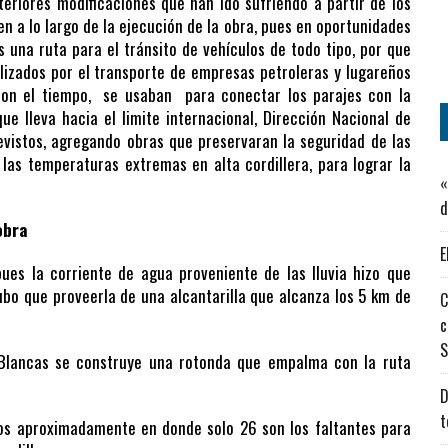
teriores modificaciones que han ido sufriendo a partir de los
n a lo largo de la ejecución de la obra, pues en oportunidades
s una ruta para el tránsito de vehículos de todo tipo, por que
lizados por el transporte de empresas petroleras y lugareños
 con el tiempo, se usaban para conectar los parajes con la
ue lleva hacia el limite internacional, Dirección Nacional de
revistos, agregando obras que preservaran la seguridad de las
 las temperaturas extremas en alta cordillera, para lograr la
«
d
obra
E
pues la corriente de agua proveniente de las lluvia hizo que
hubo que proveerla de una alcantarilla que alcanza los 5 km de
C
c
S
 Blancas se construye una rotonda que empalma con la ruta
D
t
ros aproximadamente en donde solo 26 son los faltantes para