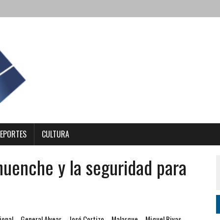
EPORTES
CULTURA
huenche y la seguridad para
ional
General Alvear
José Cortizo
Malargue
Miguel Rivas